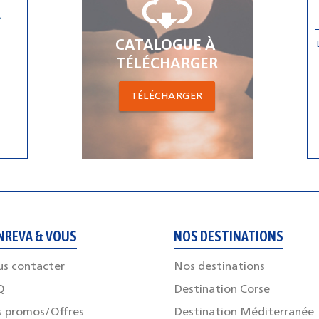
R
CATALOGUE À
TÉLÉCHARGER
TÉLÉCHARGER
NREVA & VOUS
NOS DESTINATIONS
s contacter
Nos destinations
Q
Destination Corse
 promos/Offres
Destination Méditerranée